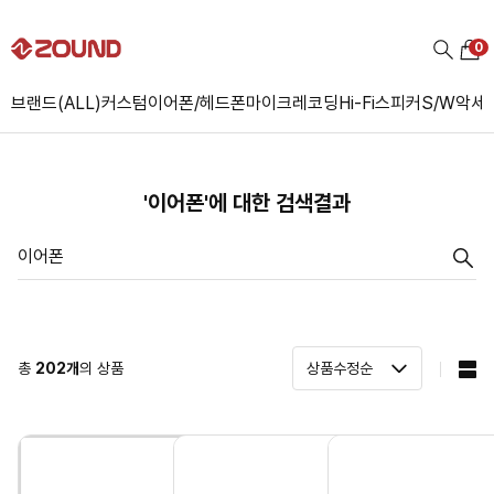
0
브랜드(ALL)
커스텀
이어폰/헤드폰
마이크
레코딩
Hi-Fi
스피커
S/W
악세
'이어폰'에 대한 검색결과
총
202
개
의 상품