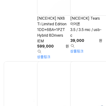
[NICEHCK] NX8
[NICEHCK] Tears
Ti Limited Edition
이어폰
1DD+6BA+1PZT
3.5 / 3.5 mic / usb-
Hybrid 8Drivers
c
39,000
원
IEM
599,000
원
상품링크
상품링크