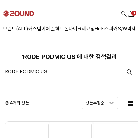
0
브랜드(ALL)
커스텀
이어폰/헤드폰
마이크
레코딩
Hi-Fi
스피커
S/W
악세
'RODE PODMIC US'에 대한 검색결과
총
4
개
의 상품