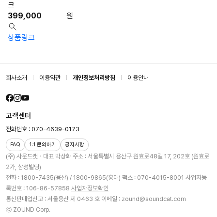
크
399,000
원
상품링크
회사소개
이용약관
개인정보처리방침
이용안내
고객센터
전화번호 : 070-4639-0173
FAQ
1:1 문의하기
공지사항
(주) 사운드캣ㆍ대표 박상화
주소 : 서울특별시 용산구 원효로48길 17, 202호 (원효로
2가, 삼성빌딩)
전화 : 1800-7435(용산) / 1800-9865(홍대)
팩스 : 070-4015-8001
사업자등
록번호 : 106-86-57858
사업자정보확인
통신판매업신고 : 서울용산 제 0463 호
이메일 : zound@soundcat.com
ⓒ ZOUND Corp.