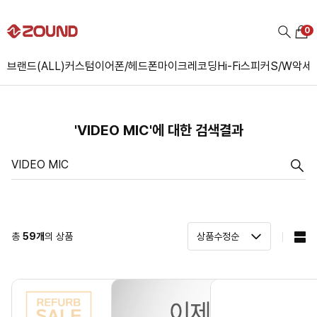
0
브랜드(ALL)
커스텀
이어폰/헤드폰
마이크
레코딩
Hi-Fi
스피커
S/W
악세
'VIDEO MIC'에 대한 검색결과
총
59
개
의 상품