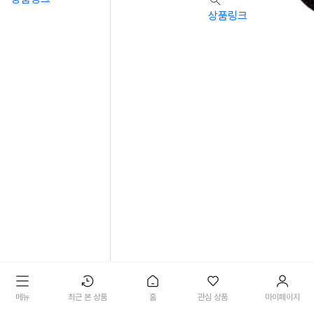
상품링크
[RODE] VideoMic
메뉴
최근 본 상품
홈
관심 상품
마이페이지
Pro 윈드쉴드