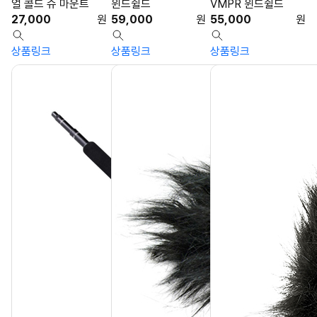
얼 콜드 슈 마운트
윈드쉴드
VMPR 윈드쉴드
27,000
원
59,000
원
55,000
원
상품링크
상품링크
상품링크