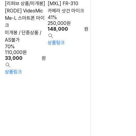
[리퍼브 상품/미개봉]
[MXL] FR-310
[RODE] VideoMic
카메라 샷건 마이크
41%
Me-L 스마트폰 마이
250,000
원
크
148,000
원
미개봉 / 단종상품 /
AS불가
상품링크
70%
110,000
원
33,000
원
상품링크