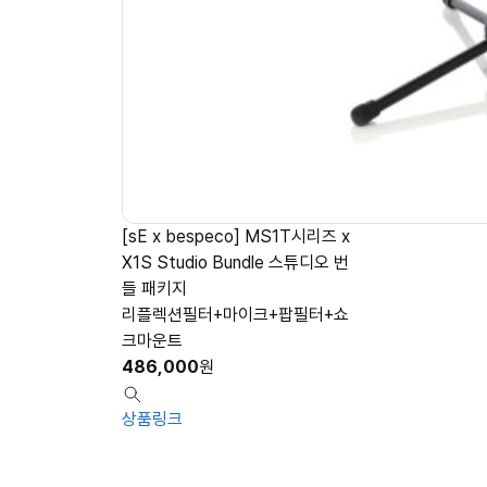
[sE x bespeco] MS1T시리즈 x
X1S Studio Bundle 스튜디오 번
들 패키지
리플렉션필터+마이크+팝필터+쇼
크마운트
486,000
원
상품링크