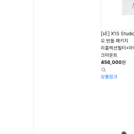
[sE] X1S Stud
오 번들 패키지
리플렉션필터+마
크마운트
456,000
원
상품링크