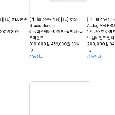
][sE] X1A 콘덴
[리퍼브 상품/ 개봉][sE] X1S
[리퍼브 상품/ 개봉
Studio Bundle
Audio] AM PRO
000
원
30%
리플렉션필터+마이크+팝필터+쇼
1 밸런스드 아마
크마운트
브 앰비언트 필터
319,000
원
456,000
원
30%
209,000
원
34
상품링크
상품링크