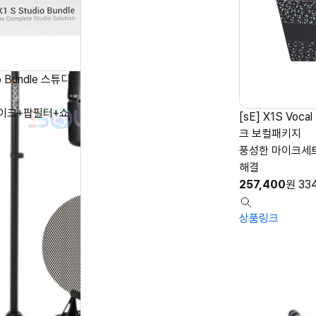
io Bundle 스튜디
이크+팝필터+쇼
[sE] X1S Voc
크 보컬패키지
풍성한 마이크세
해결
257,400
원
33
상품링크