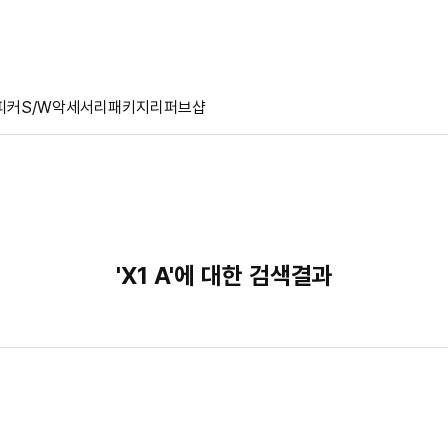
피커
S/W
악세서리
패키지
리퍼브샵
'X1 A'에 대한 검색결과