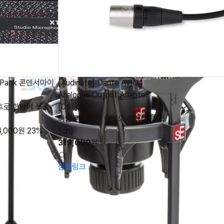
al Pack 콘덴서마이
[Audinate] Dante AVIO
Analogue Output Adapter
트로 한방에 녹음
[0x1]
아날로그 단테 아비오 어댑터(출력
4,000
원
23%
1ch)
319,000
원
상품링크