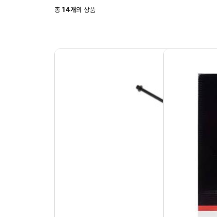
총
14
개
의 상품