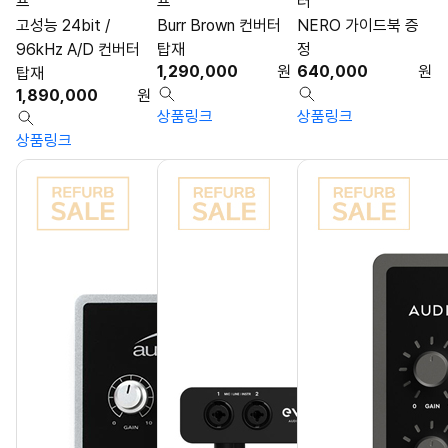
프
프
러
고성능 24bit /
Burr Brown 컨버터
NERO 가이드북 증
96kHz A/D 컨버터
탑재
정
1,290,000
원
640,000
원
탑재
1,890,000
원
상품링크
상품링크
상품링크