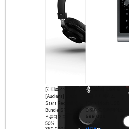
[리퍼브 상품/ 개봉]
[Audient] iD24 오
[Audient] EVO4
디오 인터페이스
Start Recording
10in / 14out USB-
Bundle SRB
C 오디오 인터페이스
599,000
원
스튜디오 패키지
50%
360,000
원