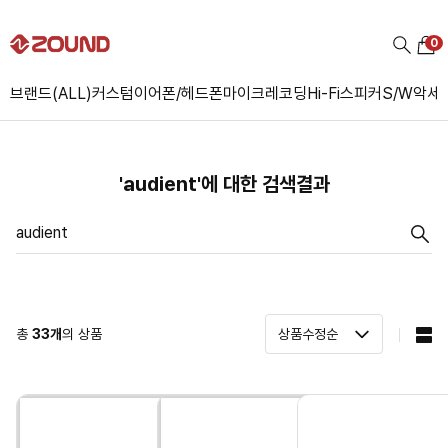
0
브랜드(ALL)
커스텀
이어폰/헤드폰
마이크
레코딩
Hi-Fi
스피커
S/W
악세
'audient'에 대한 검색결과
총
33
개
의 상품