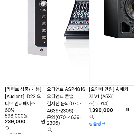
[리퍼브 상품/ 개봉]
오디언트 ASP4816
[오인페 만원] A 패키
[Audient] iD22 오
오디언트 콘솔
지 V1 (A5X(1
디오 인터페이스
결제전 문의(070-
조)+iD14)
60%
1,390,000
원
4639-2306)
598,000
원
문의(070-4639-
239,000
원
2306)
상품링크