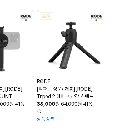
RØDE
봉][RODE]
[리퍼브 상품/ 개봉][RODE]
OUNT
Tripod 2 마이크 삼각 스탠드
,000
원
41%
38,000
원
64,000
원
41%
상품링크