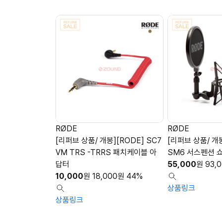
RØDE
RØDE
[리퍼브 상품/ 개봉][RODE] SC7
[리퍼브 상품/ 개봉
VM TRS -TRRS 패치케이블 아
SM6 서스펜션 
답터
55,000
원
93,
10,000
원
18,000
원
44%
상품링크
상품링크