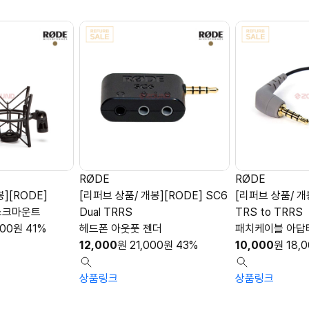
RØDE
RØDE
][RODE]
[리퍼브 상품/ 개봉][RODE] SC6
[리퍼브 상품/ 개
쇼크마운트
Dual TRRS
TRS to TRRS
000
원
41%
헤드폰 아웃풋 젠더
패치케이블 아답터
12,000
원
21,000
원
43%
10,000
원
18,
상품링크
상품링크