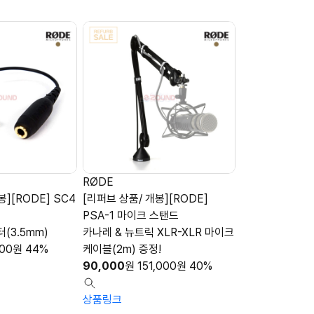
RØDE
봉][RODE] SC4
[리퍼브 상품/ 개봉][RODE]
PSA-1 마이크 스탠드
(3.5mm)
카나레 & 뉴트릭 XLR-XLR 마이크
000
원
44%
케이블(2m) 증정!
90,000
원
151,000
원
40%
상품링크