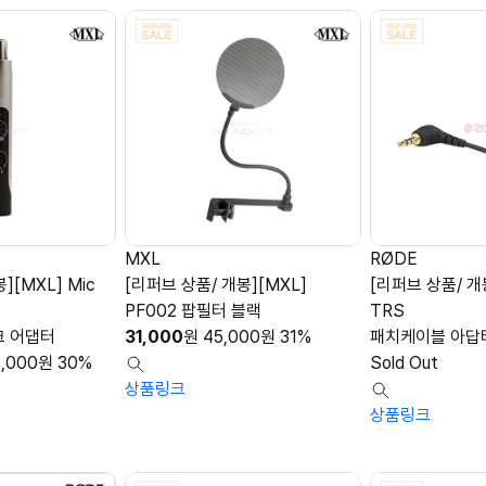
MXL
RØDE
][MXL] Mic
[리퍼브 상품/ 개봉][MXL]
[리퍼브 상품/ 개봉
PF002 팝필터 블랙
TRS
크 어댑터
31,000
원
45,000
원
31%
패치케이블 아답터
,000
원
30%
Sold Out
상품링크
상품링크