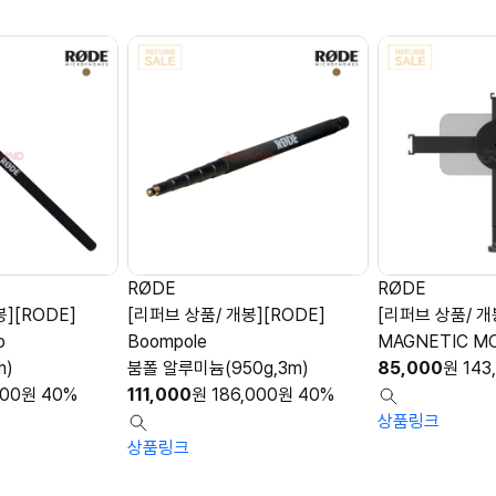
RØDE
RØDE
][RODE]
[리퍼브 상품/ 개봉][RODE]
[리퍼브 상품/ 개
o
Boompole
MAGNETIC M
m)
붐폴 알루미늄(950g,3m)
85,000
원
143
000
원
40%
111,000
원
186,000
원
40%
상품링크
상품링크