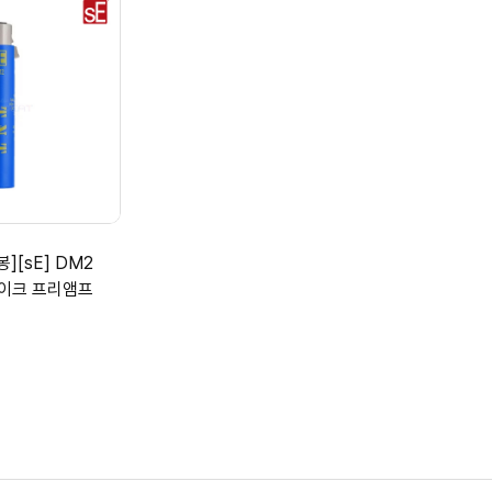
][sE] DM2
마이크 프리앰프