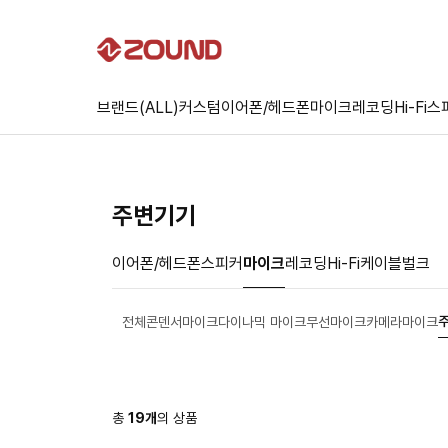
브랜드(ALL)
커스텀
이어폰/헤드폰
마이크
레코딩
Hi-Fi
스
주변기기
이어폰/헤드폰
스피커
마이크
레코딩
Hi-Fi
케이블
벌크
전체
콘덴서마이크
다이나믹 마이크
무선마이크
카메라마이크
총
19
개
의 상품