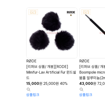
RØDE
RØDE
[리퍼브 상품/ 개봉][RODE]
[리퍼브 상품/ 개봉
Minifur-Lav Artificial Fur 윈드쉴
Boompole micr
드
붐폴 알루미늄(2
15,000
원
25,000
원
40%
43,000
원
72,
상품링크
상품링크