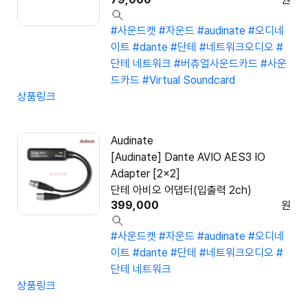
#사운드캣
#자운드
#audinate
#오디네
이트
#dante
#단테
#네트워크오디오
#
단테 네트워크
#버츄얼사운드카드
#사운
드카드
#Virtual Soundcard
상품링크
Audinate
[Audinate] Dante AVIO AES3 IO
Adapter [2x2]
단테 아비오 어댑터(입출력 2ch)
399,000
원
#사운드캣
#자운드
#audinate
#오디네
이트
#dante
#단테
#네트워크오디오
#
단테 네트워크
상품링크