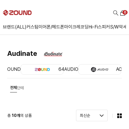
0
브랜드(ALL)
커스텀
이어폰/헤드폰
마이크
레코딩
Hi-Fi
스피커
S/W
악세
Audinate
ZOUND
64AUDIO
ACS
전체
단테
총
10
개
의 상품