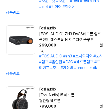
#사운드캣
#자운드
#fosi
#fosi audio
#im4
#인이어
#이어폰
상품링크
Fosi audio
[FOSI AUDIO] ZH3 DAC&헤드폰 앰프
올인원 데스크탑 HiFi 오디오 솔루션
269,000
원
#FOSIAUDIO
#zh3
#포시오디오
#포시
#앰프
#올인원
#DAC
#헤드폰앰프
#프
리앰프
#모노
#가성비
#producer dk
상품링크
Fosi audio
[Fosi Audio] i5 헤드폰
평판형 헤드폰
799,000
원