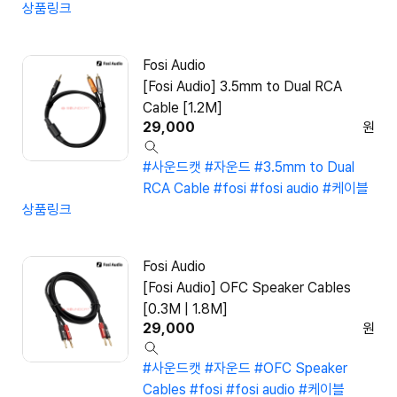
상품링크
Fosi Audio
[Fosi Audio] 3.5mm to Dual RCA
Cable [1.2M]
29,000
원
#사운드캣
#자운드
#3.5mm to Dual
RCA Cable
#fosi
#fosi audio
#케이블
상품링크
Fosi Audio
[Fosi Audio] OFC Speaker Cables
[0.3M | 1.8M]
29,000
원
#사운드캣
#자운드
#OFC Speaker
Cables
#fosi
#fosi audio
#케이블