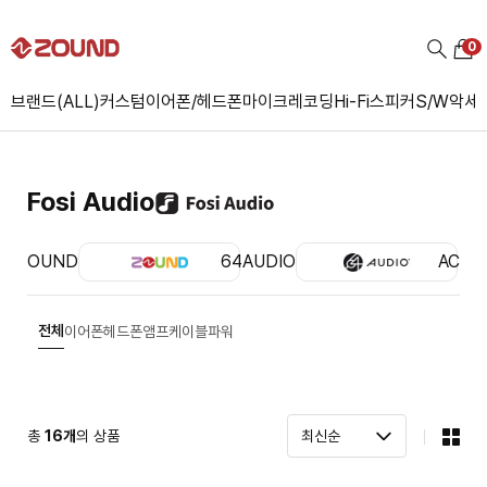
0
브랜드(ALL)
커스텀
이어폰/헤드폰
마이크
레코딩
Hi-Fi
스피커
S/W
악세
Fosi Audio
ZOUND
64AUDIO
ACS
전체
이어폰
헤드폰
앰프
케이블
파워
총
16
개
의 상품