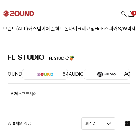
0
브랜드(ALL)
커스텀
이어폰/헤드폰
마이크
레코딩
Hi-Fi
스피커
S/W
악세
FL STUDIO
ZOUND
64AUDIO
ACS
전체
소프트웨어
총
8
개
의 상품