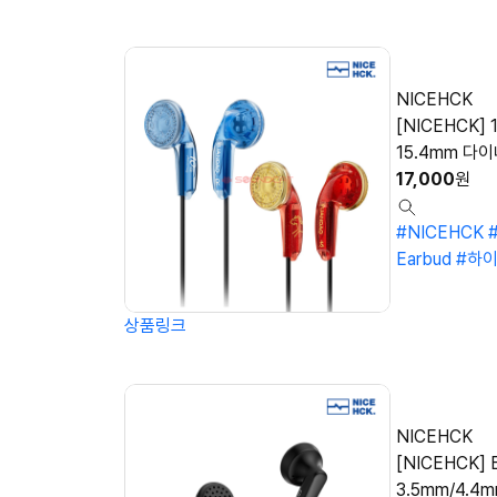
NICEHCK
[NICEHCK] 1
15.4mm 다
17,000
원
#NICEHCK
Earbud
#하
상품링크
NICEHCK
[NICEHCK]
3.5mm/4.4