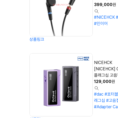
399,000
원
#NICEHCK
#인이어
상품링크
NICEHCK
[NICEHCK] 
플래그십 고음
129,000
원
#dac
#포터블
래그십
#고음
#Adapter Ca