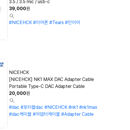
3.5 / 3.5 mic / usb-c
39,000
원
#NICEHCK
#이어폰
#Tears
#인이어
NICEHCK
[NICEHCK] NK1 MAX DAC Adapter Cable
Portable Type-C DAC Adapter Cable
20,000
원
#dac
#포터블dac
#NICEHCK
#nk1
#nk1max
#dac케이블
#어댑터케이블
#Adapter Cable