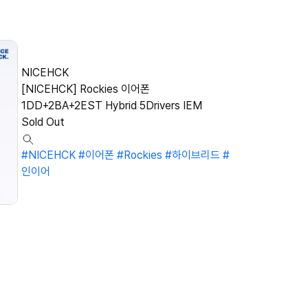
NICEHCK
[NICEHCK] Rockies 이어폰
1DD+2BA+2EST Hybrid 5Drivers IEM
Sold Out
#NICEHCK
#이어폰
#Rockies
#하이브리드
#
인이어