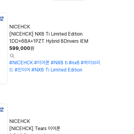
NICEHCK
[NICEHCK] NX8 Ti Limited Edition
1DD+6BA+1PZT Hybrid 8Drivers IEM
599,000
원
#NICEHCK
#이어폰
#NX8 ti
#nx8
#하이브리
드
#인이어
#NX8 Ti Limited Edition
NICEHCK
[NICEHCK] Tears 이어폰