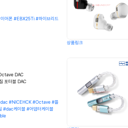
#이어폰
#EBX25Ti
#하이브리드
상품링크
Octave DAC
질 포터블 DAC
dac
#NICEHCK
#Octave
#플
질
#dac케이블
#어댑터케이블
ble