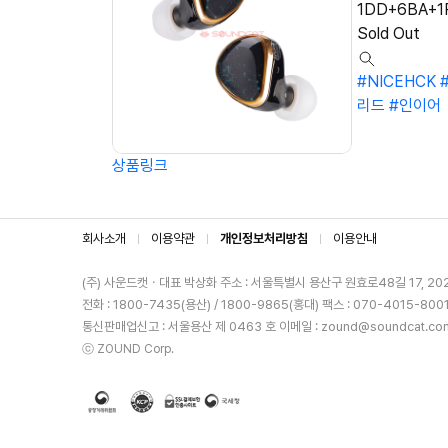
1DD+6BA+1PZ
Sold Out
#NICEHCK
리드
#인이어
상품링크
회사소개
이용약관
개인정보처리방침
이용안내
(주) 사운드캣ㆍ대표 박상화
주소 : 서울특별시 용산구 원효로48길 17, 20
전화 : 1800-7435(용산) / 1800-9865(홍대)
팩스 : 070-4015-800
통신판매업신고 : 서울용산 제 0463 호
이메일 : zound@soundcat.co
ⓒ ZOUND Corp.