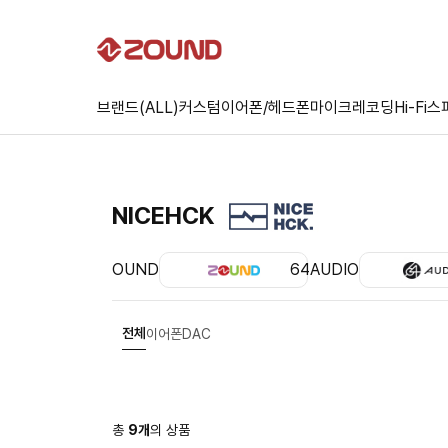
브랜드(ALL)
커스텀
이어폰/헤드폰
마이크
레코딩
Hi-Fi
스
NICEHCK
ZOUND
64AUDIO
전체
이어폰
DAC
총
9
개
의 상품