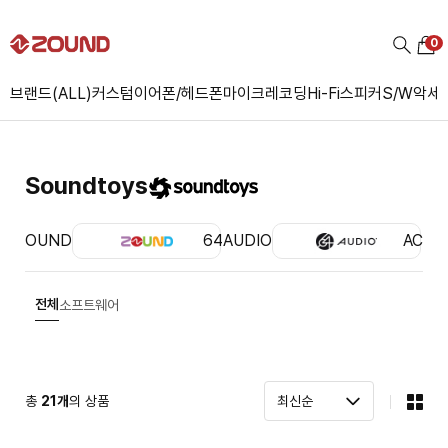
0
브랜드(ALL)
커스텀
이어폰/헤드폰
마이크
레코딩
Hi-Fi
스피커
S/W
악세
Soundtoys
ZOUND
64AUDIO
ACS
전체
소프트웨어
총
21
개
의 상품