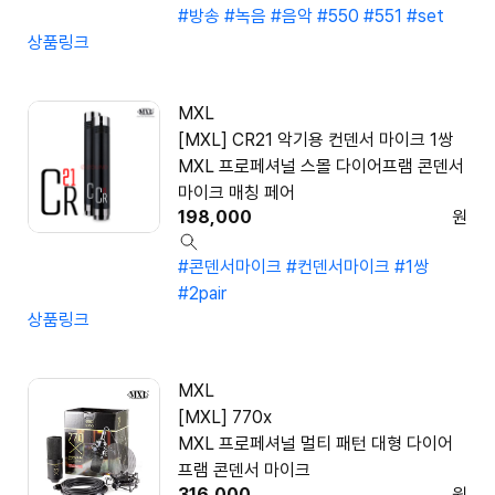
#방송
#녹음
#음악
#550
#551
#set
상품링크
MXL
[MXL] CR21 악기용 컨덴서 마이크 1쌍
MXL 프로페셔널 스몰 다이어프램 콘덴서
마이크 매칭 페어
198,000
원
#콘덴서마이크
#컨덴서마이크
#1쌍
#2pair
상품링크
MXL
[MXL] 770x
MXL 프로페셔널 멀티 패턴 대형 다이어
프램 콘덴서 마이크
316,000
원