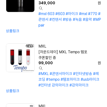
349,000
원
#mxl 603
#603
#마이크
#mxl
#770
#
콘덴서
#컨덴서
#방송
#녹음
#음악
#MP
pair
상품링크
MXL
[자운드데이] MXL Tempo 템포
쿠폰할인 중
99,000
원
#MXL
#콘덴서마이크
#인터넷방송
#레
코딩
#tempo
#템포마이크
#usb마이크
#인터넷 강의마이크
#강의마이크
상품링크
MXL