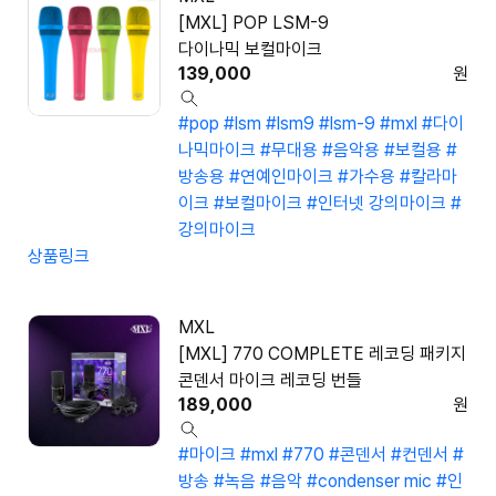
[MXL] POP LSM-9
다이나믹 보컬마이크
139,000
원
#pop
#lsm
#lsm9
#lsm-9
#mxl
#다이
나믹마이크
#무대용
#음악용
#보컬용
#
방송용
#연예인마이크
#가수용
#칼라마
이크
#보컬마이크
#인터넷 강의마이크
#
강의마이크
상품링크
MXL
[MXL] 770 COMPLETE 레코딩 패키지
콘덴서 마이크 레코딩 번들
189,000
원
#마이크
#mxl
#770
#콘덴서
#컨덴서
#
방송
#녹음
#음악
#condenser mic
#인