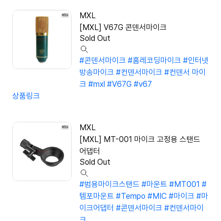
MXL
[MXL] V67G 콘덴서마이크
Sold Out
#콘덴서마이크
#홈레코딩마이크
#인터넷
방송마이크
#컨덴서마이크
#컨덴서 마이
크
#mxl
#V67G
#v67
상품링크
MXL
[MXL] MT-001 마이크 고정용 스탠드
어댑터
Sold Out
#범용마이크스탠드
#마운트
#MT001
#
템포마운트
#Tempo
#MIC
#마이크
#마
이크어댑터
#콘덴서마이크
#컨덴서마이
크