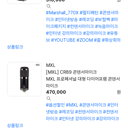
#Marshall_770X
#멀티패턴
#콘덴서마
이크
#인터넷방송
#레코딩
#보컬팩
#마
이크패키지
#컨덴서마이크
#녹음마이크
#인터넷 강의마이크
#강의마이크
#유튜
브
#YOUTUBE
#ZOOM
#줌
#화상회의
상품링크
MXL
[MXL] CR89 콘덴서마이크
MXL 프로페셔널 대형 다이어프램 콘덴서
마이크
470,000
원
#옵션할인
#MXL
#콘덴서마이크
#인터
넷방송
#레코딩
#컨덴서마이크
#컨덴서
마이크
#인터넷 강의마이크
#강의마이크
상품링크