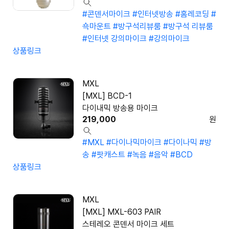
#콘덴서마이크
#인터넷방송
#홈레코딩
#
쇽마운트
#방구석리뷰룸
#방구석 리뷰룸
#인터넷 강의마이크
#강의마이크
상품링크
MXL
[MXL] BCD-1
다이내믹 방송용 마이크
219,000
원
#MXL
#다이나믹마이크
#다이나믹
#방
송
#팟캐스트
#녹음
#음악
#BCD
상품링크
MXL
[MXL] MXL-603 PAIR
스테레오 콘덴서 마이크 세트