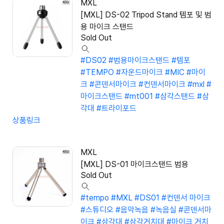
MXL
[MXL] DS-02 Tripod Stand 템포 및 범
용 마이크 스탠드
Sold Out
#DS02
#범용마이크스탠드
#템포
#TEMPO
#자운드마이크
#MIC
#마이
크
#콘덴서마이크
#컨덴서마이크
#mxl
#
마이크스탠드
#mt001
#삼각스탠드
#삼
각대
#트라이포드
상품링크
MXL
[MXL] DS-01 마이크스탠드 범용
Sold Out
#tempo
#MXL
#DS01
#컨덴서 마이크
#스튜디오
#음악녹음
#녹음실
#콘덴서마
이크
#삼각대
#삼각거치대
#마이크 거치