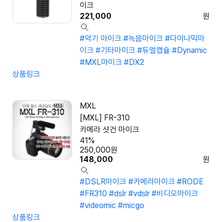
이크
221,000
원
#악기 마이크
#녹음마이크
#다이나믹마
이크
#기타마이크
#듀얼캡슐
#Dynamic
#MXL마이크
#DX2
상품링크
MXL
[MXL] FR-310
카메라 샷건 마이크
41%
250,000
원
148,000
원
#DSLR마이크
#카메라마이크
#RODE
#FR310
#dslr
#vdslr
#비디오마이크
#videomic
#micgo
상품링크