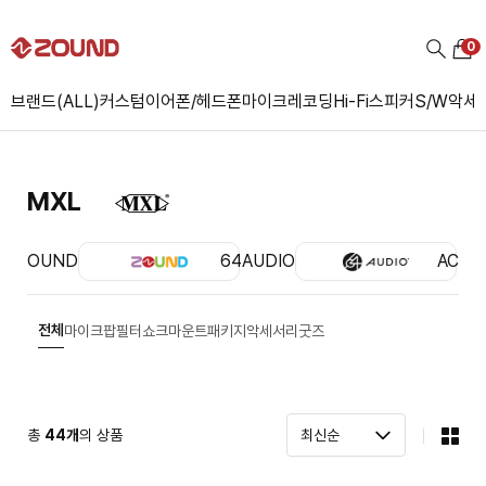
0
브랜드(ALL)
커스텀
이어폰/헤드폰
마이크
레코딩
Hi-Fi
스피커
S/W
악세
MXL
ZOUND
64AUDIO
ACS
전체
마이크
팝필터
쇼크마운트
패키지
악세서리
굿즈
총
44
개
의 상품