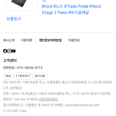
#nord
#노드
#Triple Pedal
#Nord
Stage 2 Piano
#트리플페달
상품링크
회사소개
이용약관
개인정보처리방침
이용안내
고객센터
전화번호 : 070-4639-0173
FAQ
1:1 문의하기
공지사항
(주) 사운드캣ㆍ대표 박상화
주소 : 서울특별시 용산구 원효로48길 17, 202호 (원효로
2가, 삼성빌딩)
전화 : 1800-7435(용산) / 1800-9865(홍대)
팩스 : 070-4015-8001
사업자등
록번호 : 106-86-57858
사업자정보확인
통신판매업신고 : 서울용산 제 0463 호
이메일 : zound@soundcat.com
ⓒ ZOUND Corp.