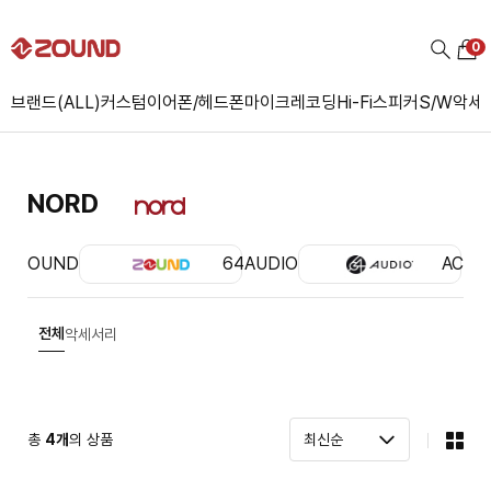
0
브랜드(ALL)
커스텀
이어폰/헤드폰
마이크
레코딩
Hi-Fi
스피커
S/W
악세
NORD
ZOUND
64AUDIO
ACS
전체
악세서리
총
4
개
의 상품