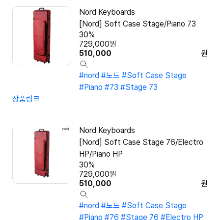
Nord Keyboards
[Nord] Soft Case Stage/Piano 73
30%
729,000
원
510,000
원
#nord
#노드
#Soft Case Stage
#Piano
#73
#Stage 73
상품링크
Nord Keyboards
[Nord] Soft Case Stage 76/Electro
HP/Piano HP
30%
729,000
원
510,000
원
#nord
#노드
#Soft Case Stage
#Piano
#76
#Stage 76
#Electro HP