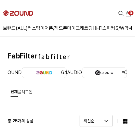
0
브랜드(ALL)
커스텀
이어폰/헤드폰
마이크
레코딩
Hi-Fi
스피커
S/W
악세
FabFilter
ZOUND
64AUDIO
ACS
전체
플러그인
총
25
개
의 상품