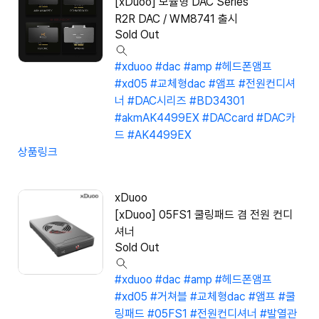
[xDuoo] 모듈형 DAC Series
R2R DAC / WM8741 출시
Sold Out
#xduoo
#dac
#amp
#헤드폰앰프
#xd05
#교체형dac
#앰프
#전원컨디셔
너
#DAC시리즈
#BD34301
#akmAK4499EX
#DACcard
#DAC카
드
#AK4499EX
상품링크
xDuoo
[xDuoo] 05FS1 쿨링패드 겸 전원 컨디
셔너
Sold Out
#xduoo
#dac
#amp
#헤드폰앰프
#xd05
#거쳐블
#교체형dac
#앰프
#쿨
링패드
#05FS1
#전원컨디셔너
#발열관