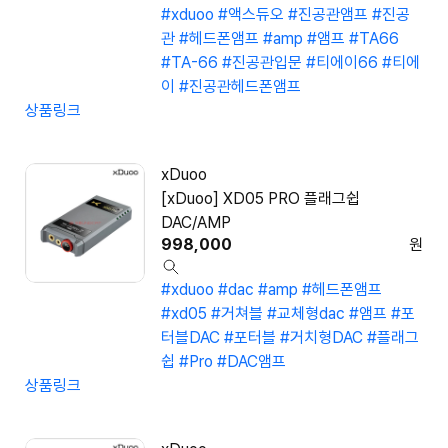
#xduoo
#액스듀오
#진공관앰프
#진공
관
#헤드폰앰프
#amp
#앰프
#TA66
#TA-66
#진공관입문
#티에이66
#티에
이
#진공관헤드폰앰프
상품링크
xDuoo
[xDuoo] XD05 PRO 플래그쉽
DAC/AMP
998,000
원
#xduoo
#dac
#amp
#헤드폰앰프
#xd05
#거쳐블
#교체형dac
#앰프
#포
터블DAC
#포터블
#거치형DAC
#플래그
쉽
#Pro
#DAC앰프
상품링크