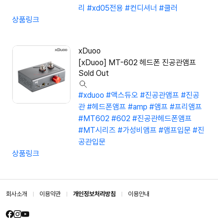
리
#xd05전용
#컨디셔너
#쿨러
상품링크
xDuoo
[xDuoo] MT-602 헤드폰 진공관앰프
Sold Out
#xduoo
#액스듀오
#진공관앰프
#진공
관
#헤드폰앰프
#amp
#앰프
#프리앰프
#MT602
#602
#진공관헤드폰앰프
#MT시리즈
#가성비앰프
#앰프입문
#진
공관입문
상품링크
회사소개
이용약관
개인정보처리방침
이용안내