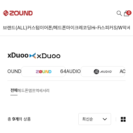
0
브랜드(ALL)
커스텀
이어폰/헤드폰
마이크
레코딩
Hi-Fi
스피커
S/W
악세
xDuoo
ZOUND
64AUDIO
ACS
전체
헤드폰앰프
액세서리
총
9
개
의 상품