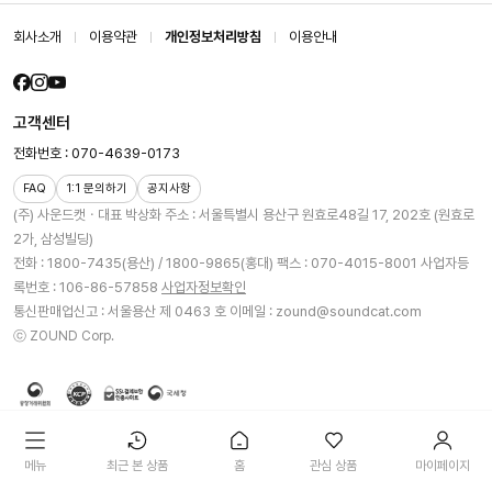
회사소개
이용약관
개인정보처리방침
이용안내
고객센터
전화번호 : 070-4639-0173
FAQ
1:1 문의하기
공지사항
(주) 사운드캣ㆍ대표 박상화
주소 : 서울특별시 용산구 원효로48길 17, 202호 (원효로
2가, 삼성빌딩)
전화 : 1800-7435(용산) / 1800-9865(홍대)
팩스 : 070-4015-8001
사업자등
록번호 : 106-86-57858
사업자정보확인
통신판매업신고 : 서울용산 제 0463 호
이메일 : zound@soundcat.com
ⓒ ZOUND Corp.
메뉴
최근 본 상품
홈
관심 상품
마이페이지