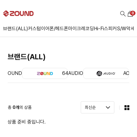
0
브랜드(ALL)
커스텀
이어폰/헤드폰
마이크
레코딩
Hi-Fi
스피커
S/W
악세
브랜드(ALL)
ZOUND
64AUDIO
ACS
총
0
개
의 상품
상품 준비 중입니다.