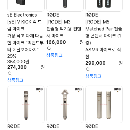
sE Electronics
RØDE
RØDE
[sE] V KICK 킥 드
[RODE] M3
[RODE] M5
럼 마이크
펜슬형 악기용 컨덴
Matched Pair 펜슬
가장 작고 다재 다능
서 마이크
형 콘덴서 마이크 (1
166,000
원
한 마이크 "빅밴드부
쌍)
터 메탈코어까지"
ASMR 마이크로 적
상품링크
29%
합
384,000
원
299,000
원
274,300
원
상품링크
상품링크
RØDE
RØDE
RØDE