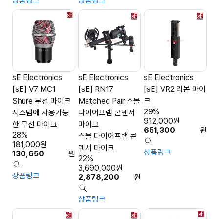
상품링크
상품링크
sE Electronics
sE Electronics
sE Electronics
[sE] V7 MC1
[sE] RN17
[sE] VR2 리본 마이
Shure 무선 마이크
Matched Pair 스몰
크
29%
시스템에 사용가능
다이어프램 콘덴서
912,000
원
한 무선 마이크
마이크
651,300
원
28%
스몰 다이어프램 콘
181,000
원
덴서 마이크
상품링크
130,650
원
22%
3,690,000
원
상품링크
2,878,200
원
상품링크