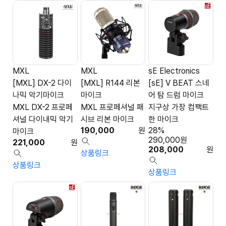
MXL
MXL
sE Electronics
[MXL] DX-2 다이
[MXL] R144 리본
[sE] V BEAT 스네
나믹 악기마이크
마이크
어 탐 드럼 마이크
MXL DX-2 프로페
MXL 프로페셔널 패
지구상 가장 컴팩트
셔널 다이내믹 악기
시브 리본 마이크
한 마이크
190,000
원
28%
마이크
290,000
원
221,000
원
208,000
원
상품링크
상품링크
상품링크