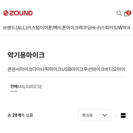
0
브랜드(ALL)
커스텀
이어폰/헤드폰
마이크
레코딩
Hi-Fi
스피커
S/W
악세
악기용마이크
콘덴서마이크
다이나믹마이크
USB마이크
무선마이크
비디오마이크
전체
MXL
RØDE
SE
총
28
개
의 상품