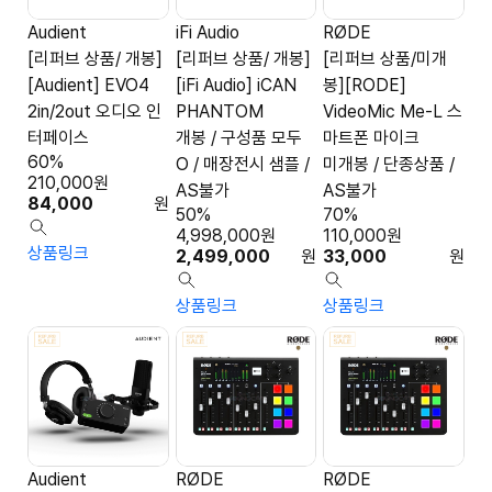
Audient
iFi Audio
RØDE
[리퍼브 상품/ 개봉]
[리퍼브 상품/ 개봉]
[리퍼브 상품/미개
[Audient] EVO4
[iFi Audio] iCAN
봉][RODE]
2in/2out 오디오 인
PHANTOM
VideoMic Me-L 스
터페이스
개봉 / 구성품 모두
마트폰 마이크
60%
O / 매장전시 샘플 /
미개봉 / 단종상품 /
210,000
원
AS불가
AS불가
84,000
원
50%
70%
4,998,000
원
110,000
원
상품링크
2,499,000
원
33,000
원
상품링크
상품링크
Audient
RØDE
RØDE