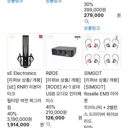
상품링크
상품링크
30%
399,000
원
279,000
원
상품링크
sE Electronics
RØDE
SIMGOT
[리퍼브 상품/ 개봉]
[리퍼브 상품/ 개봉]
[리퍼브 상품/ 개봉]
[sE] RNR1 리본마
[RODE] AI-1 로데
[SIMGOT]
이크
USB 오디오 인터페
Roselle EM3 이어
필터망 약깐 찌그러
이스
폰
40%
짐
1다이나믹 + 2밸런
210,000
원
40%
스 드라이버 하이브
126,000
원
3,190,000
원
리드
1,914,000
원
50%