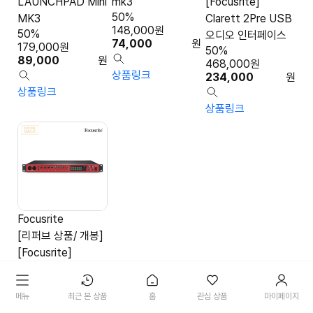
LAUNCHPAD Mini
mk3
[Focusrite]
50%
MK3
Clarett 2Pre USB
148,000
원
50%
오디오 인터페이스
74,000
원
179,000
원
50%
89,000
원
468,000
원
상품링크
234,000
원
상품링크
상품링크
Focusrite
[리퍼브 상품/ 개봉]
[Focusrite]
Clarett+ 8Pre 오
디오 인터페이스
메뉴
최근 본 상품
홈
관심 상품
마이페이지
30%