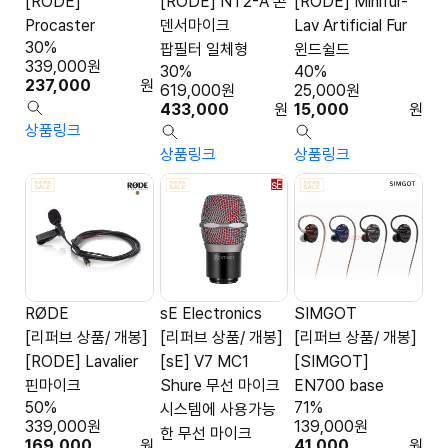
[RODE]
[RODE] NT2-A 콘
[RODE] Minifur-
Procaster
덴서마이크
Lav Artificial Fur
30%
팝필터 일체형
윈드쉴드
339,000
원
30%
40%
237,000
원
619,000
원
25,000
원
433,000
원
15,000
원
상품링크
상품링크
상품링크
RØDE
sE Electronics
SIMGOT
[리퍼브 상품/ 개봉]
[리퍼브 상품/ 개봉]
[리퍼브 상품/ 개봉]
[RODE] Lavalier
[sE] V7 MC1
[SIMGOT]
핀마이크
Shure 무선 마이크
EN700 base
50%
71%
시스템에 사용가능
339,000
원
139,000
원
한 무선 마이크
169,000
원
41,000
원