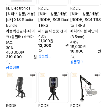
sE Electronics
RØDE
RØDE
[리퍼브 상품/ 개봉]
[리퍼브 상품/ 개봉]
[리퍼브 상품/ 개봉]
[sE] X1S Studio
[RODE] SC6 Dual
[RODE] SC4 TRS
Bundle
TRRS
to TRRS
리플렉션필터+마이
헤드폰 아웃풋 젠더
패치케이블 아답터
43%
크+팝필터+쇼크마
(3.5mm)
21,000
원
44%
운트
12,000
원
18,000
원
30%
10,000
원
456,000
원
상품링크
319,000
원
상품링크
상품링크
RØDE
RØDE
RØDE