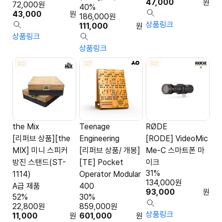
47,000
원
72,000
원
40%
43,000
원
186,000
원
상품링크
111,000
원
상품링크
상품링크
the Mix
Teenage
RØDE
[리퍼브 상품][the
Engineering
[RODE] VideoMic
MIX] 미니 스피커
[리퍼브 상품/ 개봉]
Me-C 스마트폰 마
방진 스탠드(ST-
[TE] Pocket
이크
31%
1114)
Operator Modular
134,000
원
A급 제품
400
93,000
원
52%
30%
22,800
원
859,000
원
상품링크
11,000
원
601,000
원