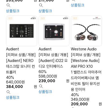
203,000
원
217,000
원
상품링크
상품링크
상품링크
Audient
Audient
Westone Audio
[리퍼브 상품/ 개봉]
[리퍼브 상품/ 개봉]
[리퍼브 상품/ 개봉]
[Audient] NERO
[Audient] iD22 오
[Westone Audio]
데스크탑 모니터 컨
디오 인터페이스
AM PRO X10
60%
트롤러
1 밸런스드 아마추어
598,000
원
40%
드라이버패시브 앰
239,000
원
640,000
원
비언트 필터 뮤지션
384,000
원
용 인이어
상품링크
40%
상품링크
349,000
원
209,000
원