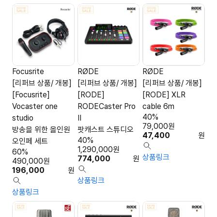
Focusrite
RØDE
RØDE
[리퍼브 상품/ 개봉]
[리퍼브 상품/ 개봉]
[리퍼브 상품/ 개봉]
[Focusrite]
[RODE]
[RODE] XLR
Vocaster one
RODECaster Pro
cable 6m
40%
studio
II
79,000
원
방송을 위한 올인원
팟캐스트 스튜디오
47,400
원
40%
오인페 세트
1,290,000
원
60%
상품링크
774,000
원
490,000
원
196,000
원
상품링크
상품링크