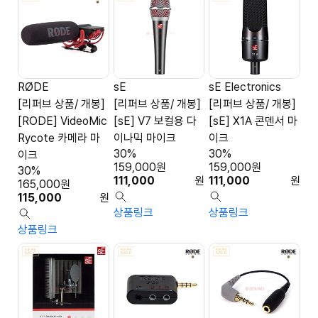
RØDE
sE
sE Electronics
[리퍼브 상품/ 개봉]
[리퍼브 상품/ 개봉]
[리퍼브 상품/ 개봉]
[RODE] VideoMic
[sE] V7 보컬용 다
[sE] X1A 콘덴서 마
Rycote 카메라 마
이나믹 마이크
이크
30%
30%
이크
159,000
원
159,000
원
30%
111,000
원
111,000
원
165,000
원
115,000
원
상품링크
상품링크
상품링크