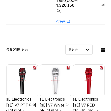
1,850,000
원
1,320,150
원
상품링크
총
50
개
의 상품
sE Electronics
sE Electronics
sE Electronics
[sE] V7 PTT 다이
[sE] V7 White 다
[sE] V7 RED