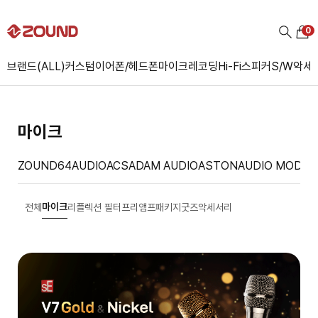
0
브랜드(ALL)
커스텀
이어폰/헤드폰
마이크
레코딩
Hi-Fi
스피커
S/W
악세
마이크
ZOUND
64AUDIO
ACS
ADAM AUDIO
ASTON
AUDIO MODEL
마이크
전체
리플렉션 필터
프리앰프
패키지
굿즈
악세서리