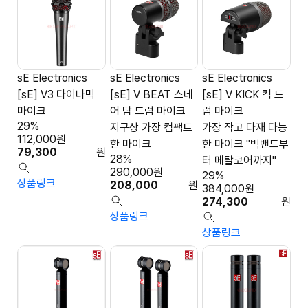
sE Electronics
sE Electronics
sE Electronics
[sE] V3 다이나믹
[sE] V BEAT 스네
[sE] V KICK 킥 드
마이크
어 탐 드럼 마이크
럼 마이크
29%
지구상 가장 컴팩트
가장 작고 다재 다능
112,000
원
한 마이크
한 마이크 "빅밴드부
79,300
원
28%
터 메탈코어까지"
290,000
원
29%
상품링크
208,000
원
384,000
원
274,300
원
상품링크
상품링크