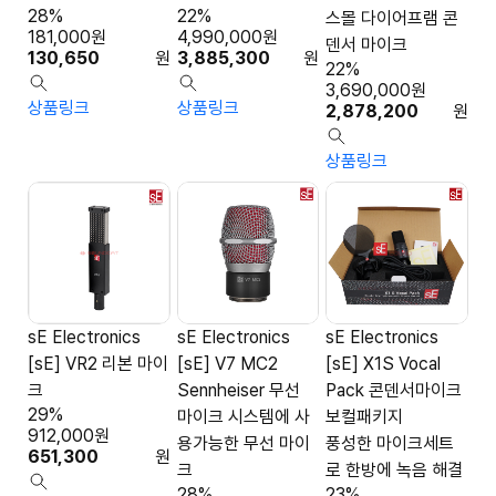
28%
22%
스몰 다이어프램 콘
181,000
원
4,990,000
원
덴서 마이크
130,650
원
3,885,300
원
22%
3,690,000
원
상품링크
상품링크
2,878,200
원
상품링크
sE Electronics
sE Electronics
sE Electronics
[sE] VR2 리본 마이
[sE] V7 MC2
[sE] X1S Vocal
크
Sennheiser 무선
Pack 콘덴서마이크
29%
마이크 시스템에 사
보컬패키지
912,000
원
용가능한 무선 마이
풍성한 마이크세트
651,300
원
크
로 한방에 녹음 해결
28%
23%