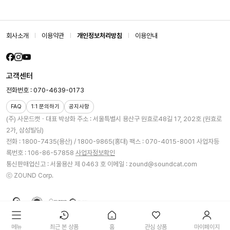
회사소개
이용약관
개인정보처리방침
이용안내
고객센터
전화번호 : 070-4639-0173
FAQ
1:1 문의하기
공지사항
(주) 사운드캣ㆍ대표 박상화
주소 : 서울특별시 용산구 원효로48길 17, 202호 (원효로
2가, 삼성빌딩)
전화 : 1800-7435(용산) / 1800-9865(홍대)
팩스 : 070-4015-8001
사업자등
록번호 : 106-86-57858
사업자정보확인
통신판매업신고 : 서울용산 제 0463 호
이메일 : zound@soundcat.com
ⓒ ZOUND Corp.
메뉴
최근 본 상품
홈
관심 상품
마이페이지