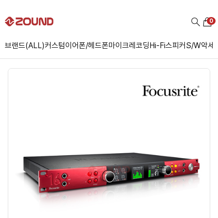
0
브랜드(ALL)
커스텀
이어폰/헤드폰
마이크
레코딩
Hi-Fi
스피커
S/W
악세