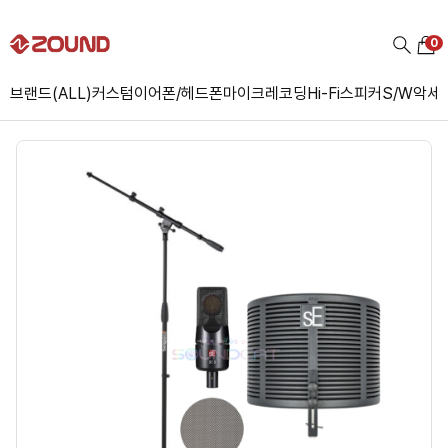
0
브랜드(ALL)
커스텀
이어폰/헤드폰
마이크
레코딩
Hi-Fi
스피커
S/W
악세