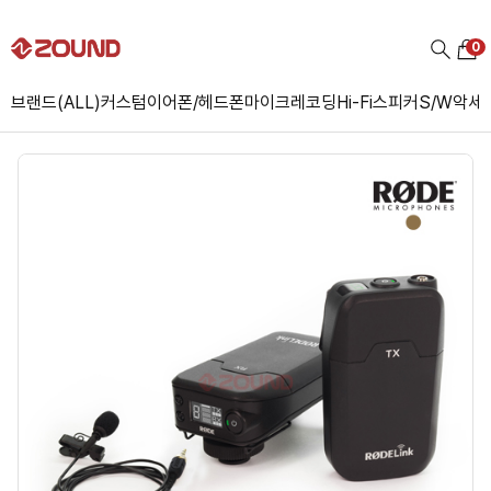
0
브랜드(ALL)
커스텀
이어폰/헤드폰
마이크
레코딩
Hi-Fi
스피커
S/W
악세