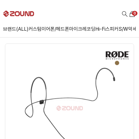
0
브랜드(ALL)
커스텀
이어폰/헤드폰
마이크
레코딩
Hi-Fi
스피커
S/W
악세