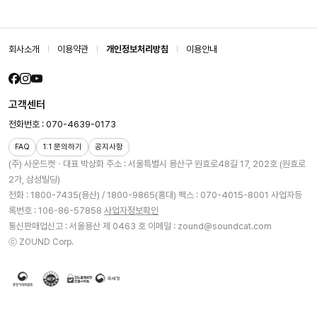
회사소개
이용약관
개인정보처리방침
이용안내
고객센터
전화번호 : 070-4639-0173
FAQ
1:1 문의하기
공지사항
(주) 사운드캣ㆍ대표 박상화
주소 : 서울특별시 용산구 원효로48길 17, 202호 (원효로
2가, 삼성빌딩)
전화 : 1800-7435(용산) / 1800-9865(홍대)
팩스 : 070-4015-8001
사업자등
록번호 : 106-86-57858
사업자정보확인
통신판매업신고 : 서울용산 제 0463 호
이메일 : zound@soundcat.com
ⓒ ZOUND Corp.