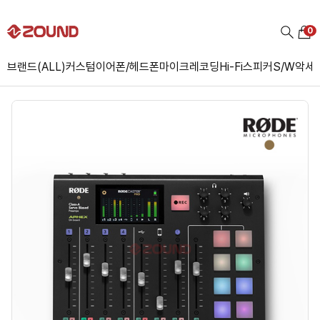
0
브랜드(ALL)
커스텀
이어폰/헤드폰
마이크
레코딩
Hi-Fi
스피커
S/W
악세