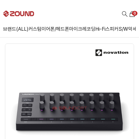
0
브랜드(ALL)
커스텀
이어폰/헤드폰
마이크
레코딩
Hi-Fi
스피커
S/W
악세