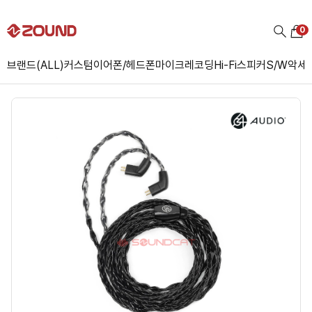
0
브랜드(ALL)
커스텀
이어폰/헤드폰
마이크
레코딩
Hi-Fi
스피커
S/W
악세