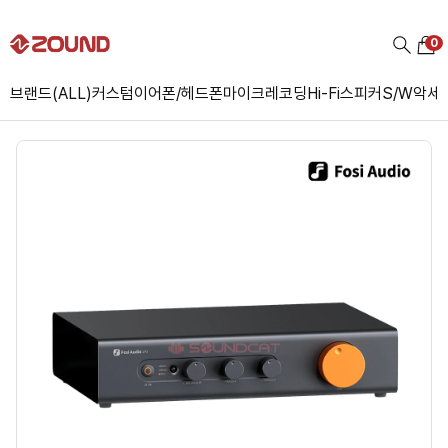
0
브랜드(ALL)
커스텀
이어폰/헤드폰
마이크
레코딩
Hi-Fi
스피커
S/W
악세