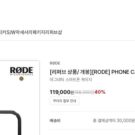
피커
S/W
악세서리
패키지
리퍼브샵
RØDE
[리퍼브 상품/ 개봉][RODE] PHONE C
마그네틱 스마트폰 케이지
119,000
40%
199,000
원
원
무이자 할부 안내
배송비
총 결제금액이 30,000원