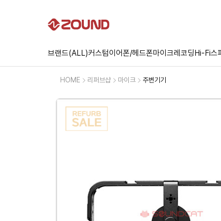
브랜드(ALL)
커스텀
이어폰/헤드폰
마이크
레코딩
Hi-Fi
스
HOME
리퍼브샵
마이크
주변기기