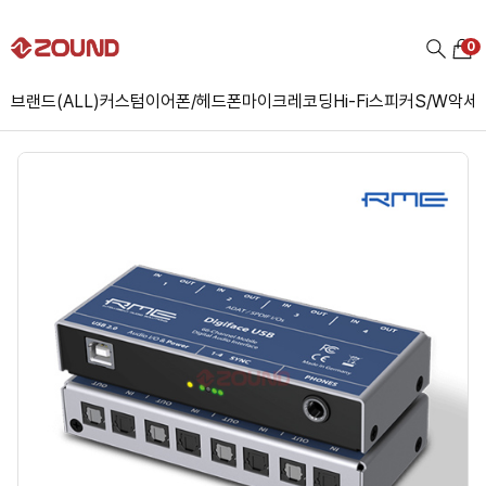
0
브랜드(ALL)
커스텀
이어폰/헤드폰
마이크
레코딩
Hi-Fi
스피커
S/W
악세