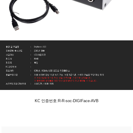
KC 인증번호:R-R-soc-DIGIFace-AVB