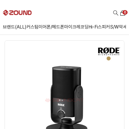
0
브랜드(ALL)
커스텀
이어폰/헤드폰
마이크
레코딩
Hi-Fi
스피커
S/W
악세