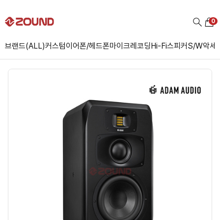
0
브랜드(ALL)
커스텀
이어폰/헤드폰
마이크
레코딩
Hi-Fi
스피커
S/W
악세