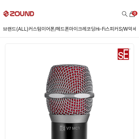
0
브랜드(ALL)
커스텀
이어폰/헤드폰
마이크
레코딩
Hi-Fi
스피커
S/W
악세