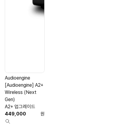
Audioengine
A
[Audioengine] A2+
[
Wireless (Next
Gen)
A2+ 업그레이드
449,000
원