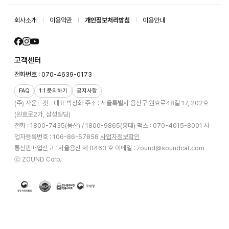
회사소개
이용약관
개인정보처리방침
이용안내
고객센터
전화번호 : 070-4639-0173
FAQ
1:1 문의하기
공지사항
(주) 사운드캣ㆍ대표 박상화
주소 : 서울특별시 용산구 원효로48길 17, 202호
(원효로2가, 삼성빌딩)
전화 : 1800-7435(용산) / 1800-9865(홍대)
팩스 : 070-4015-8001
사
업자등록번호 : 106-86-57858
사업자정보확인
통신판매업신고 : 서울용산 제 0463 호
이메일 : zound@soundcat.com
ⓒ ZOUND Corp.