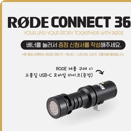
브랜드(ALL)
커스텀
이어폰/헤드폰
마이크
레코딩
Hi-Fi
스피커
S/W
악세