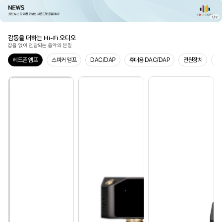
1
/
2
감동을 더하는 Hi-Fi 오디오
잡음 없이 전달되는 음악의 본질
헤드폰 앰프
스피커 앰프
DAC/DAP
휴대용 DAC/DAP
전원장치
주