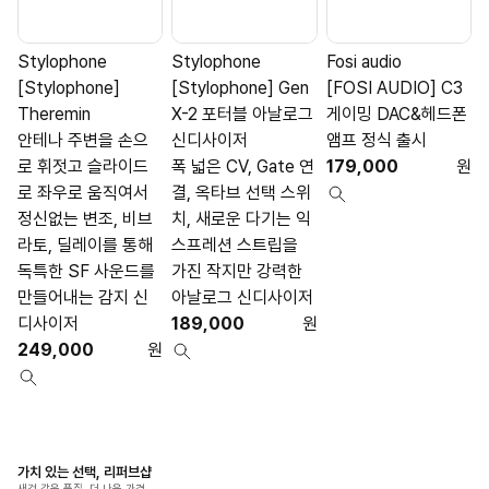
Stylophone
Stylophone
Fosi audio
[Stylophone]
[Stylophone] Gen
[FOSI AUDIO] C3
[
Theremin
X-2 포터블 아날로그
게이밍 DAC&헤드폰
안테나 주변을 손으
신디사이저
앰프 정식 출시
C
로 휘젓고 슬라이드
폭 넓은 CV, Gate 연
179,000
원
로 좌우로 움직여서
결, 옥타브 선택 스위
정신없는 변조, 비브
치, 새로운 다기는 익
라토, 딜레이를 통해
스프레션 스트립을
독특한 SF 사운드를
가진 작지만 강력한
만들어내는 감지 신
아날로그 신디사이저
디사이저
189,000
원
249,000
원
가치 있는 선택, 리퍼브샵
새것 같은 품질, 더 나은 가격