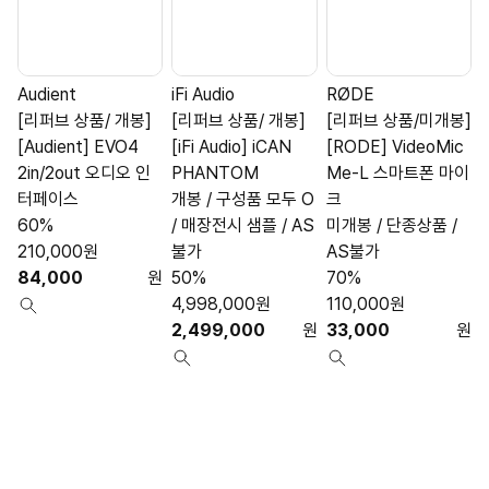
Audient
iFi Audio
RØDE
A
[리퍼브 상품/ 개봉]
[리퍼브 상품/ 개봉]
[리퍼브 상품/미개봉]
[Audient] EVO4
[iFi Audio] iCAN
[RODE] VideoMic
[
2in/2out 오디오 인
PHANTOM
Me-L 스마트폰 마이
S
터페이스
개봉 / 구성품 모두 O
크
60%
/ 매장전시 샘플 / AS
미개봉 / 단종상품 /
210,000
원
불가
AS불가
84,000
원
50%
70%
4,998,000
원
110,000
원
2,499,000
원
33,000
원