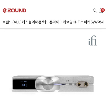
0
브랜드(ALL)
커스텀
이어폰/헤드폰
마이크
레코딩
Hi-Fi
스피커
S/W
악세