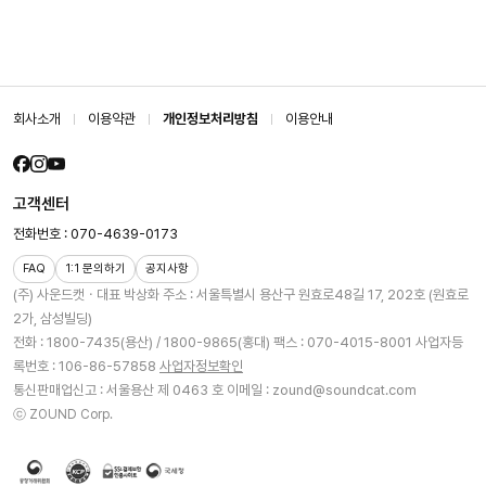
회사소개
이용약관
개인정보처리방침
이용안내
고객센터
전화번호 : 070-4639-0173
FAQ
1:1 문의하기
공지사항
(주) 사운드캣ㆍ대표 박상화
주소 : 서울특별시 용산구 원효로48길 17, 202호 (원효로
2가, 삼성빌딩)
전화 : 1800-7435(용산) / 1800-9865(홍대)
팩스 : 070-4015-8001
사업자등
록번호 : 106-86-57858
사업자정보확인
통신판매업신고 : 서울용산 제 0463 호
이메일 : zound@soundcat.com
ⓒ ZOUND Corp.