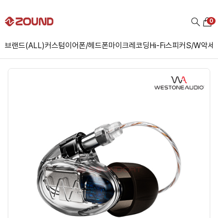
0
브랜드(ALL)
커스텀
이어폰/헤드폰
마이크
레코딩
Hi-Fi
스피커
S/W
악세