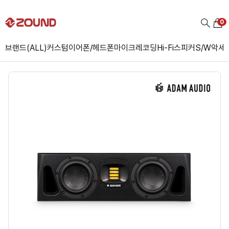
0
브랜드(ALL)
커스텀
이어폰/헤드폰
마이크
레코딩
Hi-Fi
스피커
S/W
악세