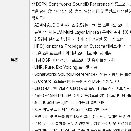
장 DSP와 Sonarworks SoundID Reference 연동
능을 갖춰 음악 제작, 믹싱, 방송, 영상 편집 및 콘텐츠 제작 
핵심 특징
- ADAM AUDIO A 시리즈 2.5웨이 액티브 스튜디오 모니터
- 듀얼 4인치 MLM(Multi-Layer Mineral) 우퍼와 수제작 
- 2.5웨이 설계로 향상된 저역 재생과 선명한 중·고역 표현
- HPS(Horizontal Propagation System) 웨이브가이드 
- 넓은 스위트 스팟과 뛰어난 스테레오 이미징 제공
특징
- 내장 DSP 기반 정밀 크로스오버 및 음향 보정 지원
- UNR, Pure, Ext Voicing 프리셋 제공
- Sonarworks SoundID Reference와 연동 가능한 룸 보
- A Control 소프트웨어를 통한 원격 DSP 설정 및 제어
- Class-D 우퍼 앰프와 Class-AB 트위터 앰프의 하이브리
- 49Hz~45kHz의 넓은 주파수 응답으로 정밀한 모니터링 제
- 최대 103dB SPL(1m, 1대 기준)의 출력 지원
- XLR 아날로그 입력 및 AES3 디지털 입력 지원
- 후면 이더넷 포트를 통한 DSP 설정 및 펌웨어 업데이트 지원
- 수평 및 수직 설치를 모두 지원하여 다양한 스튜디오 환경에
- 음악 제작, 믹싱, 마스터링, 방송 및 포스트 프로덕션에 적합