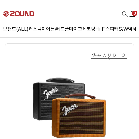
0
브랜드(ALL)
커스텀
이어폰/헤드폰
마이크
레코딩
Hi-Fi
스피커
S/W
악세