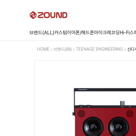
브랜드(ALL)
커스텀
이어폰/헤드폰
마이크
레코딩
Hi-Fi
스
HOME
브랜드(All)
TEENAGE ENGINEERING
신디