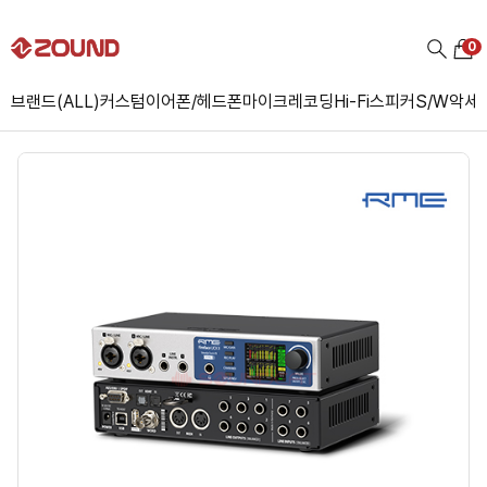
0
브랜드(ALL)
커스텀
이어폰/헤드폰
마이크
레코딩
Hi-Fi
스피커
S/W
악세