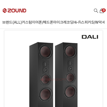
0
브랜드(ALL)
커스텀
이어폰/헤드폰
마이크
레코딩
Hi-Fi
스피커
S/W
악세