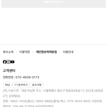
회사소개
이용약관
개인정보처리방침
이용안내
고객센터
전화번호 : 070-4639-0173
FAQ
1:1 문의하기
공지사항
(주) 사운드캣ㆍ대표 박상화
주소 : 서울특별시 용산구 원효로48길 17, 202호 (원효로
2가, 삼성빌딩)
전화 : 1800-7435(용산) / 1800-9865(홍대)
팩스 : 070-4015-8001
사업자등
록번호 : 106-86-57858
사업자정보확인