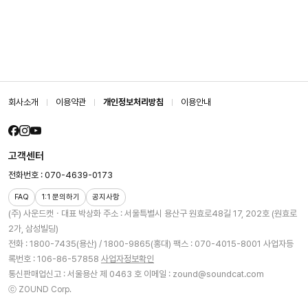
회사소개
이용약관
개인정보처리방침
이용안내
고객센터
전화번호 : 070-4639-0173
FAQ
1:1 문의하기
공지사항
(주) 사운드캣ㆍ대표 박상화
주소 : 서울특별시 용산구 원효로48길 17, 202호 (원효로
2가, 삼성빌딩)
전화 : 1800-7435(용산) / 1800-9865(홍대)
팩스 : 070-4015-8001
사업자등
록번호 : 106-86-57858
사업자정보확인
통신판매업신고 : 서울용산 제 0463 호
이메일 : zound@soundcat.com
ⓒ ZOUND Corp.