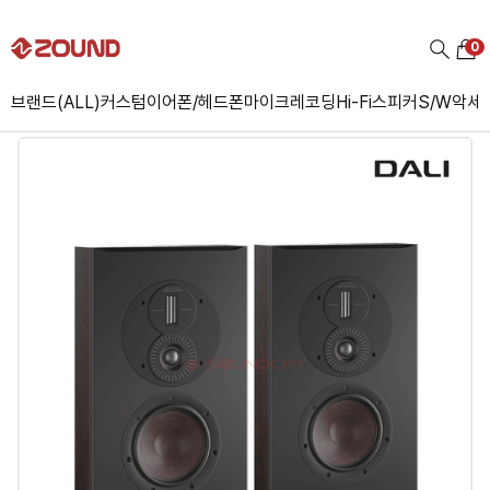
0
브랜드(ALL)
커스텀
이어폰/헤드폰
마이크
레코딩
Hi-Fi
스피커
S/W
악세