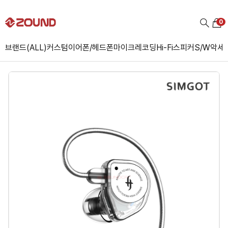
0
브랜드(ALL)
커스텀
이어폰/헤드폰
마이크
레코딩
Hi-Fi
스피커
S/W
악세