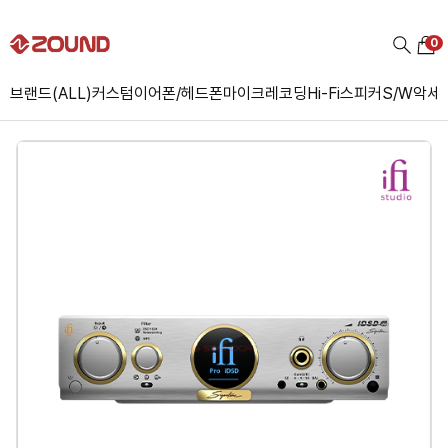
0
브랜드(ALL)
커스텀
이어폰/헤드폰
마이크
레코딩
Hi-Fi
스피커
S/W
악세