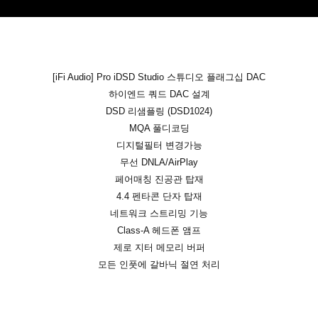
[iFi Audio] Pro iDSD Studio 스튜디오 플래그십 DAC
하이엔드 쿼드 DAC 설계
DSD 리샘플링 (DSD1024)
MQA 풀디코딩
디지털필터 변경가능
무선 DNLA/AirPlay
페어매칭 진공관 탑재
4.4 펜타콘 단자 탑재
네트워크 스트리밍 기능
Class-A 헤드폰 앰프
제로 지터 메모리 버퍼
모든 인풋에 갈바닉 절연 처리