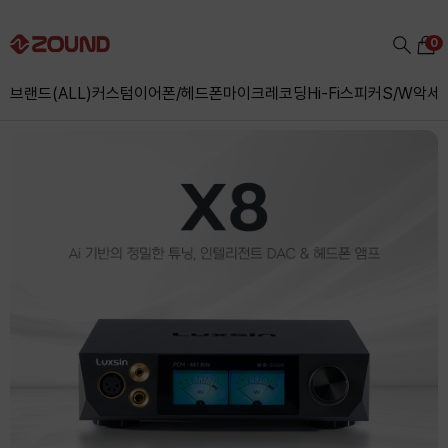
0
브랜드(ALL)
커스텀
이어폰/헤드폰
마이크
레코딩
Hi-Fi
스피커
S/W
악세