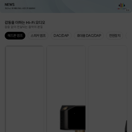
1
/
2
감동을 더하는 Hi-Fi 오디오
잡음 없이 전달되는 음악의 본질
헤드폰 앰프
스피커 앰프
DAC/DAP
휴대용 DAC/DAP
전원장치
주