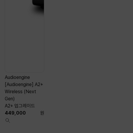
Audioengine
A
[Audioengine] A2+
[
Wireless (Next
Gen)
A2+ 업그레이드
449,000
원