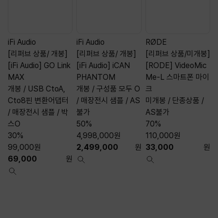
iFi Audio
iFi Audio
RØDE
A
[리퍼브 상품/ 개봉]
[리퍼브 상품/ 개봉]
[리퍼브 상품/미개봉]
[iFi Audio] GO Link
[iFi Audio] iCAN
[RODE] VideoMic
[
MAX
PHANTOM
Me-L 스마트폰 마이
S
개봉 / USB CtoA,
개봉 / 구성품 모두 O
크
Cto8핀 변환어댑터
/ 매장전시 샘플 / AS
미개봉 / 단종상품 /
/ 매장전시 샘플 / 박
불가
AS불가
스O
50%
70%
30%
4,998,000
원
110,000
원
99,000
원
2,499,000
원
33,000
원
69,000
원