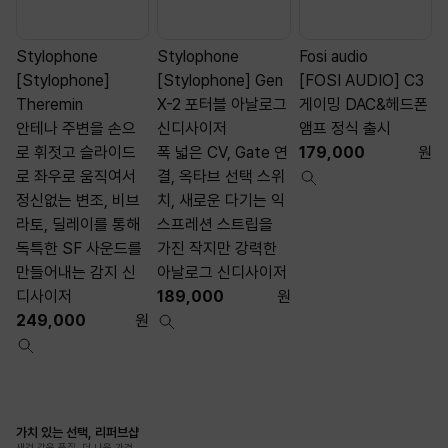
Stylophone
Stylophone
Fosi audio
[Stylophone]
[Stylophone] Gen
[FOSI AUDIO] C3
[
Theremin
X-2 포터블 아날로그
게이밍 DAC&헤드폰
안테나 주변을 손으
신디사이저
앰프 정식 출시
C
로 휘젓고 슬라이드
폭 넓은 CV, Gate 연
179,000
원
로 좌우로 움직여서
결, 옥타브 선택 스위
정신없는 변조, 비브
치, 새로운 다기는 익
라토, 딜레이를 통해
스프레션 스트립을
독특한 SF 사운드를
가진 작지만 강력한
만들어내는 감지 신
아날로그 신디사이저
디사이저
189,000
원
249,000
원
가치 있는 선택, 리퍼브샵
새것 같은 품질, 더 나은 가격