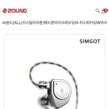
0
브랜드(ALL)
커스텀
이어폰/헤드폰
마이크
레코딩
Hi-Fi
스피커
S/W
악세