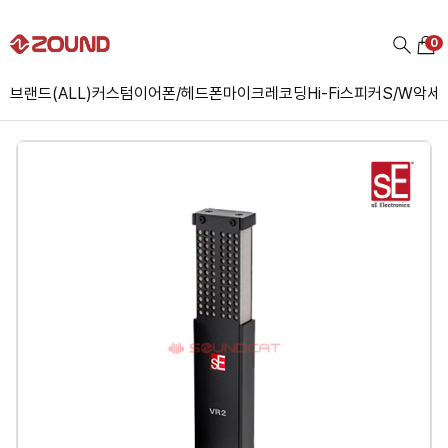
0
브랜드(ALL)
커스텀
이어폰/헤드폰
마이크
레코딩
Hi-Fi
스피커
S/W
악세