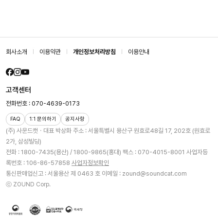
회사소개
이용약관
개인정보처리방침
이용안내
고객센터
전화번호 : 070-4639-0173
FAQ
1:1 문의하기
공지사항
(주) 사운드캣ㆍ대표 박상화
주소 : 서울특별시 용산구 원효로48길 17, 202호 (원효로
2가, 삼성빌딩)
전화 : 1800-7435(용산) / 1800-9865(홍대)
팩스 : 070-4015-8001
사업자등
록번호 : 106-86-57858
사업자정보확인
통신판매업신고 : 서울용산 제 0463 호
이메일 : zound@soundcat.com
ⓒ ZOUND Corp.