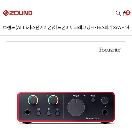
0
브랜드(ALL)
커스텀
이어폰/헤드폰
마이크
레코딩
Hi-Fi
스피커
S/W
악세