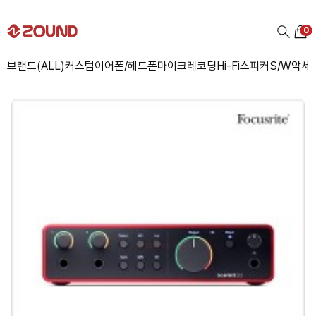
0
브랜드(ALL)
커스텀
이어폰/헤드폰
마이크
레코딩
Hi-Fi
스피커
S/W
악세