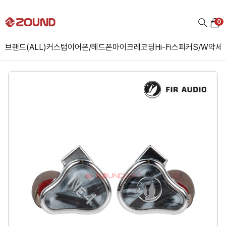
0
브랜드(ALL)
커스텀
이어폰/헤드폰
마이크
레코딩
Hi-Fi
스피커
S/W
악세