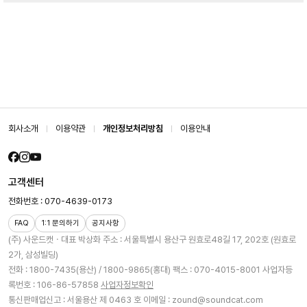
회사소개
이용약관
개인정보처리방침
이용안내
고객센터
전화번호 : 070-4639-0173
FAQ
1:1 문의하기
공지사항
(주) 사운드캣ㆍ대표 박상화
주소 : 서울특별시 용산구 원효로48길 17, 202호 (원효로
2가, 삼성빌딩)
전화 : 1800-7435(용산) / 1800-9865(홍대)
팩스 : 070-4015-8001
사업자등
록번호 : 106-86-57858
사업자정보확인
통신판매업신고 : 서울용산 제 0463 호
이메일 : zound@soundcat.com