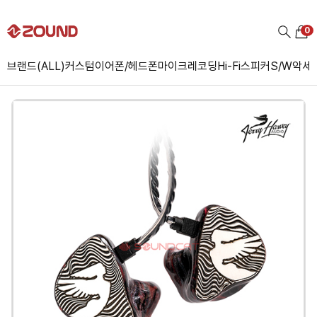
0
브랜드(ALL)
커스텀
이어폰/헤드폰
마이크
레코딩
Hi-Fi
스피커
S/W
악세